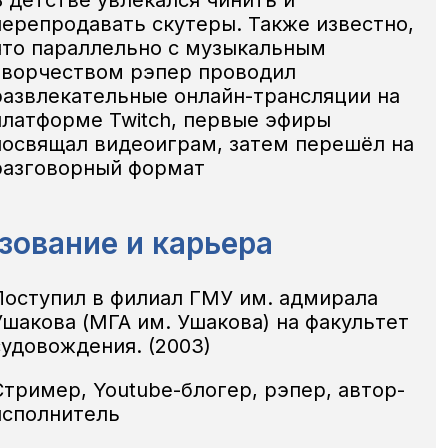
перепродавать скутеры. Также известно,
что параллельно с музыкальным
творчеством рэпер проводил
развлекательные онлайн-трансляции на
платформе Twitch, первые эфиры
посвящал видеоиграм, затем перешёл на
разговорный формат
зование и карьера
Поступил в филиал ГМУ им. адмирала
Ушакова (МГА им. Ушакова) на факультет
судовождения.
(2003)
Стример, Youtube-блогер, рэпер, автор-
исполнитель