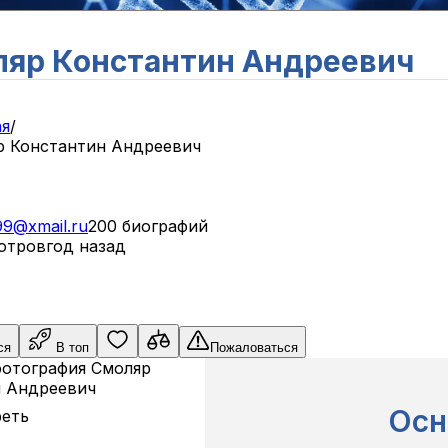
яр Константин Андреевич
ая
/
р Константин Андреевич
99@xmail.ru
200 биографий
отров
год назад
ся
В топ
Пожаловаться
Осн
еть