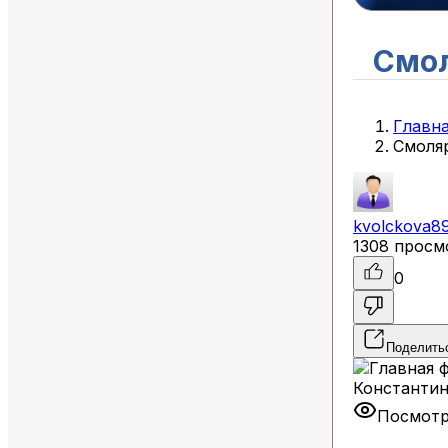
Смол
Главн
Смоля
kvolckova8
1308 просм
0
Поделить
Посмотр