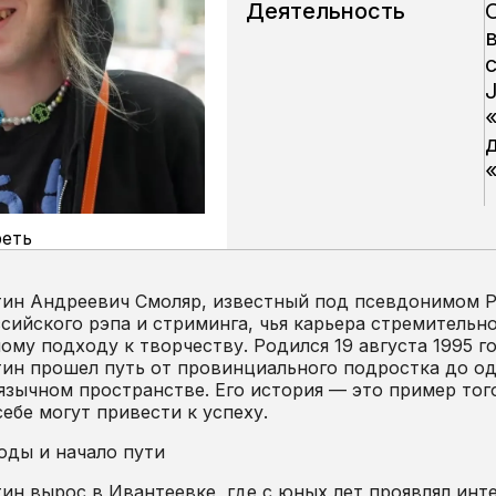
Деятельность
еть
тин Андреевич Смоляр, известный под псевдонимом 
сийского рэпа и стриминга, чья карьера стремительно
ому подходу к творчеству. Родился 19 августа 1995 г
ин прошел путь от провинциального подростка до од
язычном пространстве. Его история — это пример тог
ебе могут привести к успеху.
оды и начало пути
ин вырос в Ивантеевке, где с юных лет проявлял инт