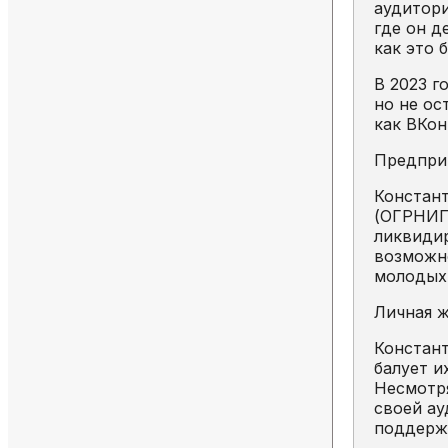
аудитори
где он д
как это 
В 2023 г
но не ос
как ВКон
Предпри
Констант
(ОГРНИП 
ликвидир
возможно
молодых
Личная ж
Констант
балует и
Несмотря
своей ау
поддержк