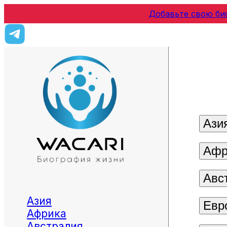
Добавьте свою би
Ази
Афр
Авс
Азия
Евр
Африка
Австралия