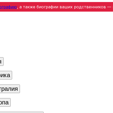
ографию
, а также биографии ваших родственников — 
я
ика
тралия
опа