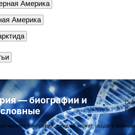
ерная Америка
ая Америка
арктида
тьи
рия — биографии и
Cей
ословные
рус
ый каталог биографий, каждый может создать фамиль