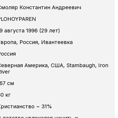
Смоляр Константин Андреевич
PLOHOYPAREN
9 августа 1996 (29 лет)
Европа, Россия, Ивантеевка
Россия
Северная Америка, США, Stambaugh, Iron
iver
167 см
0 кг
Христианство ~ 31%
В детстве увлекался чинить и