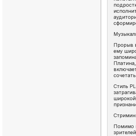
подрост
исполнит
аудитори
сформиро
Музыкал
Прорыв 
ему широ
запомина
Платина,
включает
сочетать
Стиль PL
затрагив
широкой 
признани
Стриминг
Помимо м
зрителей