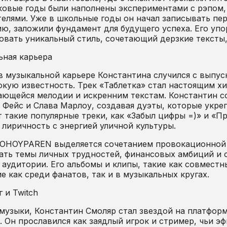
ковые годы были наполнены экспериментами с рэпом
елями. Уже в школьные годы он начал записывать пер
ю, заложили фундамент для будущего успеха. Его уп
вать уникальный стиль, сочетающий дерзкие тексты,
ьная карьера
в музыкальной карьере Константина случился с выпу
кую известность. Трек «Таблетка» стал настоящим х
ющейся мелодии и искренним текстам. Константин сот
 Фейс и Слава Марлоу, создавая дуэты, которые укреп
 такие популярные треки, как «Забыл цифры =)» и «
 лиричность с энергией уличной культуры.
OHOYPAREN выделяется сочетанием провокационной л
ать темы личных трудностей, финансовых амбиций и о
аудитории. Его альбомы и клипы, такие как совместн
е как среди фанатов, так и в музыкальных кругах.
 и Twitch
узыки, Константин Смоляр стал звездой на платформе
. Он прославился как заядлый игрок и стример, чьи 