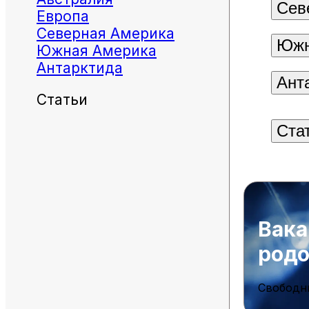
Сев
Европа
Северная Америка
Южн
Южная Америка
Антарктида
Ант
Статьи
Ста
Вака
род
Свободн