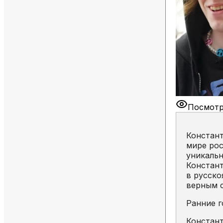
Посмотр
Констан
мире рос
уникальн
Констант
в русско
верным с
Ранние г
Констант