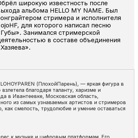
Обрёл широкую известность после
выхода альбома HELLO MY NAME. Был
сонграйтером стримера и исполнителя
JojoHF, для которого написал песню
«Губы». Занимался стримерской
деятельностью в составе объединения
«Хазяева».
PLOHOYPAREN (ПлохойПарень), — яркая фигура в
 взлетела благодаря таланту, харизме и
ода в Ивантеевке, Московская область,
ного из самых узнаваемых артистов и стримеров
о, как смелость, трудолюбие и умение оставаться
ерес к музыке и цифровым платформам. Его