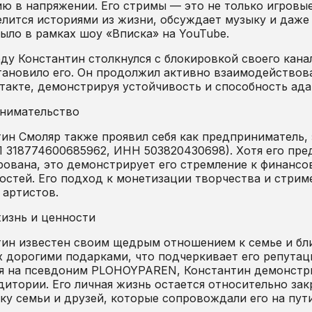
ю в напряжении. Его стримы — это не только игровые
елится историями из жизни, обсуждает музыку и даже
было в рамках шоу «Вписка» на YouTube.
оду Константин столкнулся с блокировкой своего кана
тановило его. Он продолжил активно взаимодействова
такте, демонстрируя устойчивость и способность ада
нимательство
ин Смоляр также проявил себя как предприниматель, 
318774600685962, ИНН 503820430698). Хотя его пре
ована, это демонстрирует его стремление к финансо
стей. Его подход к монетизации творчества и стрим
 артистов.
изнь и ценности
ин известен своим щедрым отношением к семье и бли
х дорогими подарками, что подчеркивает его репутац
 на псевдоним PLOHOYPAREN, Константин демонстрир
дитории. Его личная жизнь остается относительно за
у семьи и друзей, которые сопровождали его на пути