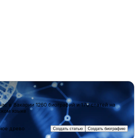
час в Вакарии
1260 биографий
и
170 статей
на
ском языке
ное древо
Создать статью
Создать биографию