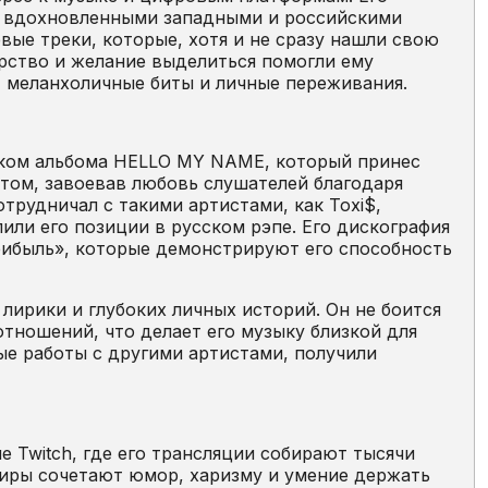
, вдохновленными западными и российскими
вые треки, которые, хотя и не сразу нашли свою
орство и желание выделиться помогли ему
 меланхоличные биты и личные переживания.
ском альбома HELLO MY NAME, который принес
итом, завоевав любовь слушателей благодаря
рудничал с такими артистами, как Toxi$,
или его позиции в русском рэпе. Его дискография
Прибыль», которые демонстрируют его способность
ирики и глубоких личных историй. Он не боится
тношений, что делает его музыку близкой для
ые работы с другими артистами, получили
 Twitch, где его трансляции собирают тысячи
эфиры сочетают юмор, харизму и умение держать