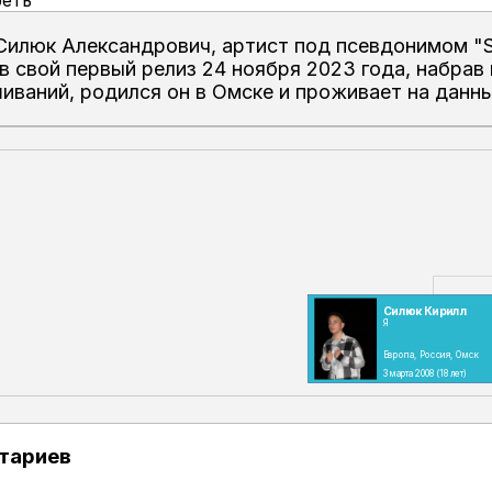
еть
Силюк Александрович, артист под псевдонимом "S
в свой первый релиз 24 ноября 2023 года, набрав
иваний, родился он в Омске и проживает на данн
Силюк Кирилл
Я
Европа, Россия, Омск
3 марта 2008
(18 лет)
тариев