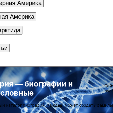
ерная Америка
ая Америка
арктида
тьи
рия — биографии и
Cей
ословные
рус
ый каталог биографий, каждый может создать фамиль