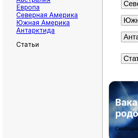
Сев
Европа
Северная Америка
Южн
Южная Америка
Антарктида
Ант
Статьи
Ста
Вака
род
Свободн