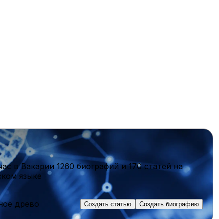
час в Вакарии
1260 биографий
и
170 статей
на
ском языке
ное древо
Создать статью
Создать биографию