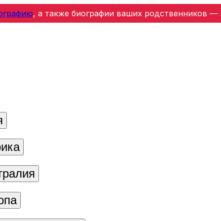
ографию
, а также биографии ваших родственников — 
я
ика
тралия
опа