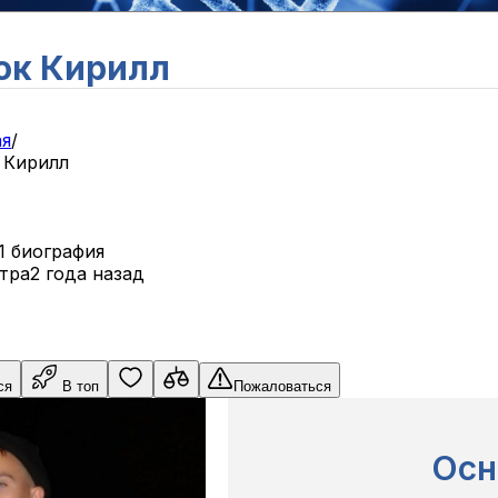
юк Кирилл
ая
/
 Кирилл
1 биография
тра
2 года назад
ся
В топ
Пожаловаться
Осн