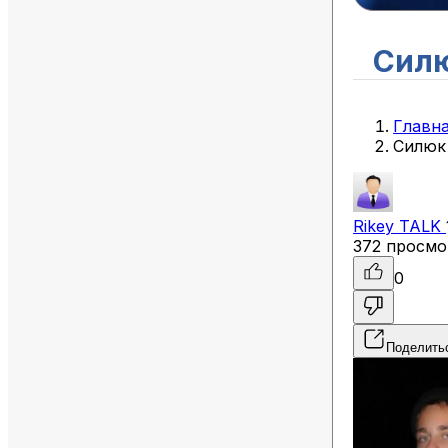
Сил
Главн
Силюк
Rikey
TALK
372 просмо
0
Поделить