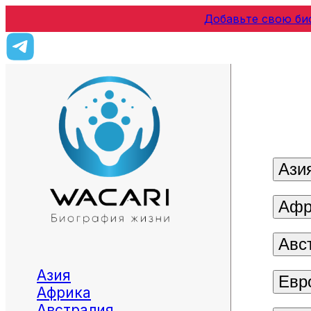
Добавьте свою би
Ази
Афр
Авс
Азия
Евр
Африка
Австралия