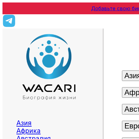
Добавьте свою би
Ази
Афр
Авс
Азия
Евр
Африка
Австралия