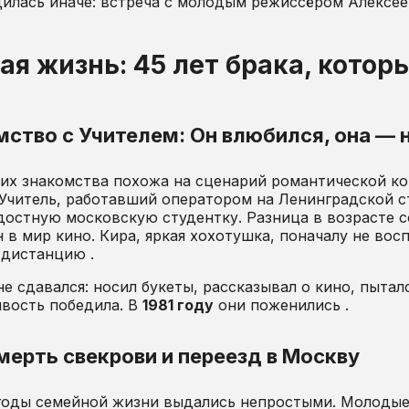
илась иначе: встреча с молодым режиссёром Алексеем
ая жизнь: 45 лет брака, котор
ство с Учителем: Он влюбился, она — 
их знакомства похожа на сценарий романтической к
Учитель, работавший оператором на Ленинградской с
остную московскую студентку. Разница в возрасте со
 в мир кино. Кира, яркая хохотушка, поначалу не вос
 дистанцию .
не сдавался: носил букеты, рассказывал о кино, пытал
вость победила. В
1981 году
они поженились .
мерть свекрови и переезд в Москву
годы семейной жизни выдались непростыми. Молодые 