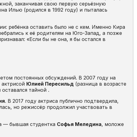
ажной, заканчивая свою первую серьёзную
на Илью (родился в 1992 году) и пыталась
ии: ребёнка оставить было не с кем. Именно Кира
ребрались к её родителям на Юго-Запад, а позже
изнавал: «Если бы не она, я бы остался в
метом постоянных обсуждений. В 2007 году на
й актрисой
Юлией Пересильд
(разница в возрасте
 оставался тайной .
ия
. В 2017 году актриса публично подтвердила,
талась, но режиссёр продолжил участвовать в
ца — бывшая студентка
Софья Меледина
, моложе