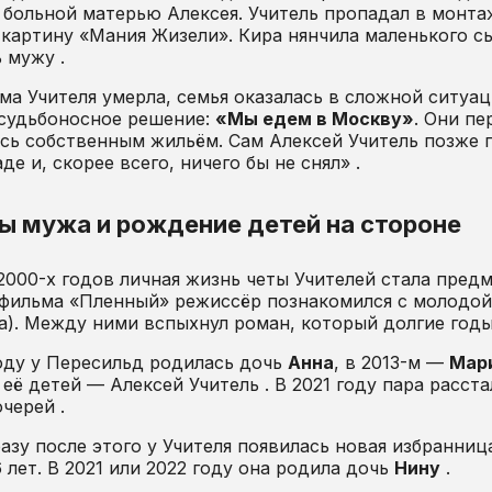
 больной матерью Алексея. Учитель пропадал в монт
картину «Мания Жизели». Кира нянчила маленького сы
 мужу .
ма Учителя умерла, семья оказалась в сложной ситуац
 судьбоносное решение:
«Мы едем в Москву»
. Они пе
сь собственным жильём. Сам Алексей Учитель позже пр
де и, скорее всего, ничего бы не снял» .
ы мужа и рождение детей на стороне
2000-х годов личная жизнь четы Учителей стала пред
 фильма «Пленный» режиссёр познакомился с молодо
а). Между ними вспыхнул роман, который долгие годы
оду у Пересильд родилась дочь
Анна
, в 2013-м —
Мар
 её детей — Алексей Учитель . В 2021 году пара расс
черей .
азу после этого у Учителя появилась новая избранни
6 лет. В 2021 или 2022 году она родила дочь
Нину
.