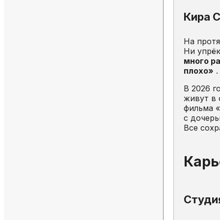
Кира С
На протя
Ни упрёк
много ра
плохо»
.
В 2026 г
живут в 
фильма «
с дочерь
Все сохр
Карь
Студия