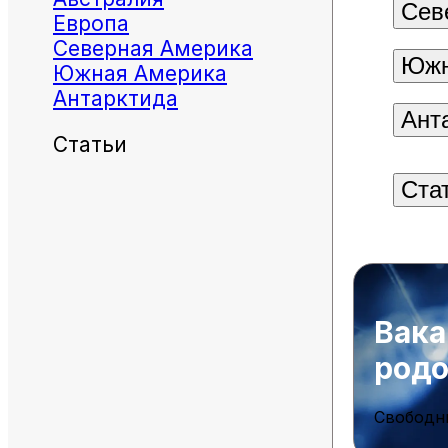
Сев
Европа
Северная Америка
Южн
Южная Америка
Антарктида
Ант
Статьи
Ста
Вака
род
Свободн