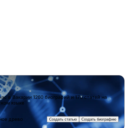
час в Вакарии
1260 биографий
и
170 статей
на
ском языке
ное древо
Создать статью
Создать биографию