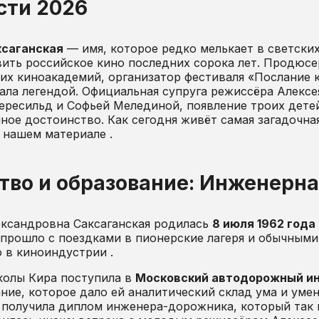
сти 2026
ксаганская
— имя, которое редко мелькает в светских
ить российское кино последних сорока лет. Продюсер
их киноакадемий, организатор фестиваля «Послание к
ала легендой. Официальная супруга режиссёра Алексея
ресильд и Софьей Мелединой, появление троих детей 
ное достоинство. Как сегодня живёт самая загадочн
 нашем материале .
тво и образование: Инженерна
ександровна Саксаганская родилась
8 июля 1962 года
прошло с поездками в пионерские лагеря и обычным
 в киноиндустрии .
колы Кира поступила в
Московский автодорожный и
ние, которое дало ей аналитический склад ума и уме
 получила диплом инженера-дорожника, который так и