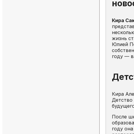
ново
Кира Са
представ
нескольк
жизнь ст
Юлией Пе
собствен
году — в
Детс
Кира Ал
Детство 
будущего
После ш
образова
году она