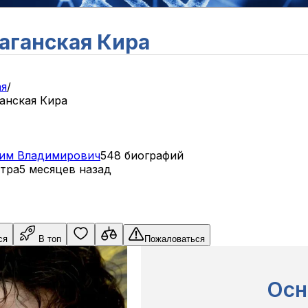
аганская Кира
ая
/
анская Кира
им
Владимирович
548 биографий
тра
5 месяцев назад
ся
В топ
Пожаловаться
Осн