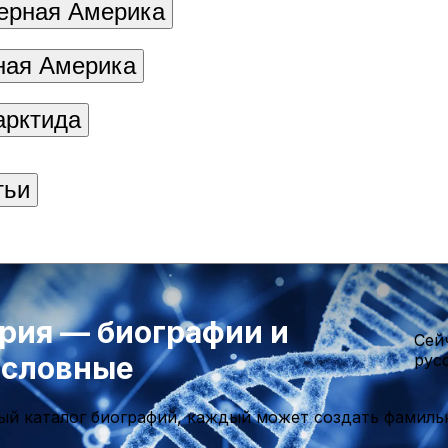
ерная Америка
ая Америка
арктида
тьи
рия — биографии и
Cей
ословные
рус
ый каталог биографий, каждый может создать фамиль