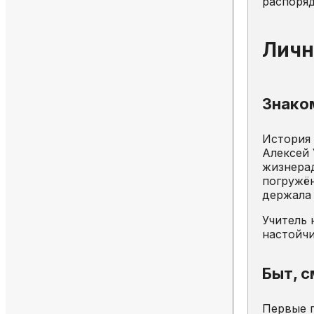
распоряд
Личн
Знаком
История 
Алексей 
жизнерад
погружён
держала
Учитель 
настойчи
Быт, с
Первые 