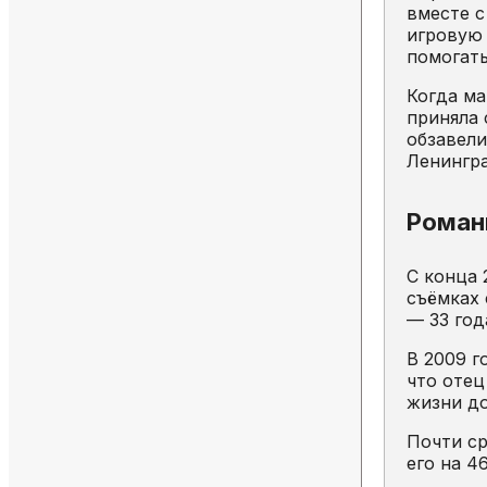
вместе с
игровую 
помогать
Когда ма
приняла
обзавели
Ленингра
Роман
С конца 
съёмках
— 33 год
В 2009 г
что отец
жизни до
Почти ср
его на 4