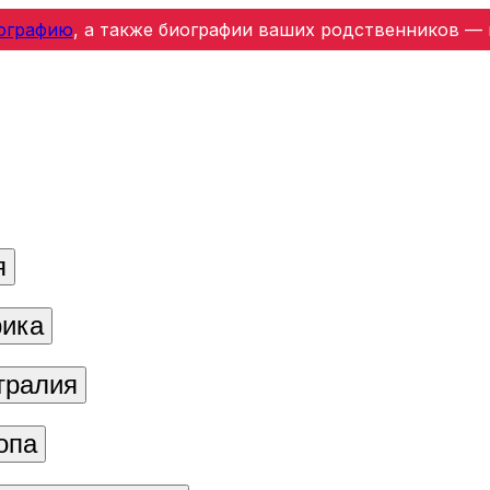
ографию
, а также биографии ваших родственников — 
я
ика
тралия
опа