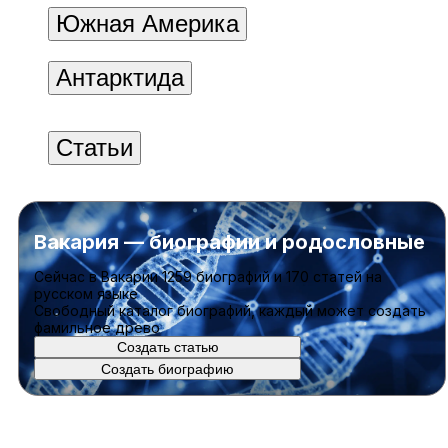
Южная Америка
Антарктида
Статьи
Вакария — биографии и родословные
Cейчас в Вакарии
1259 биографий
и
170 статей
на
русском языке
Свободный каталог биографий, каждый может создать
фамильное древо
Создать статью
Создать биографию