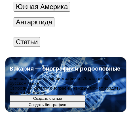
Южная Америка
Антарктида
Статьи
Вакария — биографии и родословные
Cейчас в Вакарии
1259 биографий
и
170 статей
на
русском языке
Свободный каталог биографий, каждый может создать
фамильное древо
Создать статью
Создать биографию