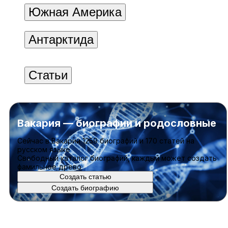
Южная Америка
Антарктида
Статьи
Вакария — биографии и родословные
Cейчас в Вакарии
1259 биографий
и
170 статей
на
русском языке
Свободный каталог биографий, каждый может создать
фамильное древо
Создать статью
Создать биографию