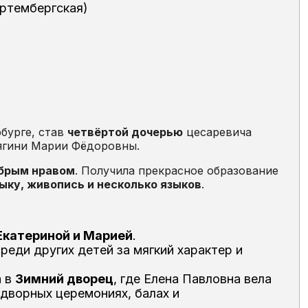
ртембергская)
бурге, став
четвёртой дочерью
цесаревича
нягини Марии Фёдоровны.
обрым нравом
. Получила прекрасное образование
ыку, живопись и несколько языков
.
Екатериной и Марией
.
среди других детей за мягкий характер и
а в
Зимний дворец
, где Елена Павловна вела
дворных церемониях, балах и