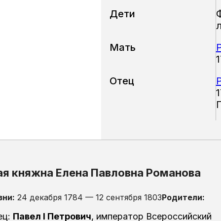
Дети
Мать
Отец
1
ая княжна Елена Павловна Романова
зни:
24 декабря 1784 — 12 сентября 1803
Родители:
ец:
Павел I Петрович
, император Всероссийский