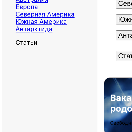
Сев
Европа
Северная Америка
Южн
Южная Америка
Антарктида
Ант
Статьи
Ста
Вака
род
Свободн