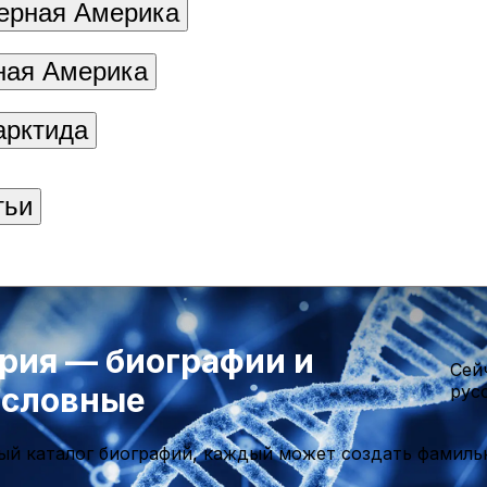
ерная Америка
ая Америка
арктида
тьи
рия — биографии и
Cей
ословные
рус
ый каталог биографий, каждый может создать фамиль