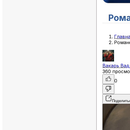
Рома
Главн
Роман
Вакарь
Вад
360 просм
0
Поделить