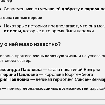
рактер
Современники отмечали её
доброту и скромно
ьтернативные версии
Некоторые историки предполагают, что она мо
от оспы
, которые в то время были нередки.
 о ней мало известно?
авловна прожила
очень короткую жизнь
и не успела о
от своих сестёр:
ександра Павловна
— стала палатиной Венгрии
атерина Павловна
— королева Вюртемберга
рия Павловна
— великая герцогиня Саксен-Вейма
ба — пример
нереализованных возможностей
царской