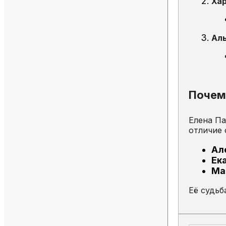
Ха
Ал
Почему
Елена П
отличие 
Ал
Ек
Ма
Её судь