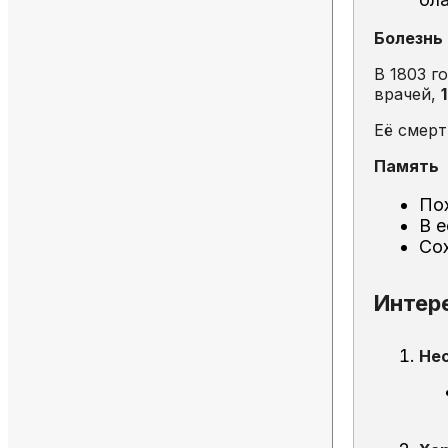
Болезнь
В 1803 г
врачей,
Её смерт
Память
По
В е
Со
Интер
Не