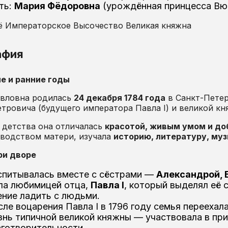
ть:
Мария Фёдоровна
(урождённая принцесса Вю
 Императорское Высочество Великая княжна
афия
е и ранние годы
авловна родилась
24 декабря 1784 года
в Санкт-Петер
тровича (будущего императора Павла I) и великой к
 детства она отличалась
красотой, живым умом и д
оводством матери, изучала
историю, литературу, муз
ри дворе
спитывалась вместе с сёстрами —
Александрой, 
ла любимицей отца,
Павла I
, который выделял её 
ение ладить с людьми.
ле воцарения Павла I в 1796 году семья переехал
знь типичной великой княжны — участвовала в при
аготворительности.