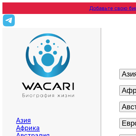
Добавьте свою би
Ази
Афр
Авс
Азия
Евр
Африка
Австралия