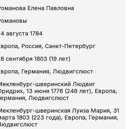
Романова Елена Павловна
Романовы
24 августа 1784
Европа, Россия, Санкт-Петербург
8 сентября 1803 (19 лет)
Европа, Германия, Людвигслюст
Мекленбург-шверинский Людвиг
Фридрих
,
13 июня 1778
(248 лет),
Европа,
Германия, Людвигслюст
Мекленбург-шверинская Луиза Мария
,
31
марта 1803
(223 года),
Европа, Германия,
Людвигслюст