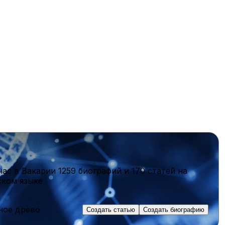
час в Вакарии
1259 биографий
и
170 статей
на
ском языке
ное древо
Создать статью
Создать биографию