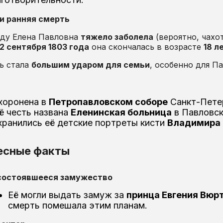
 и ранняя смерть
оду Елена Павловна
тяжело заболела
(вероятно, чахо
12 сентября 1803 года
она скончалась в возрасте
18 л
ь стала
большим ударом для семьи
, особенно для Па
хоронена в
Петропавловском соборе
Санкт-Пете
ё честь названа
Еленинская больница
в Павловск
хранились её детские портреты кисти
Владимира 
есные факты
состоявшееся замужество
Её могли выдать замуж за
принца Евгения Вюр
смерть помешала этим планам.