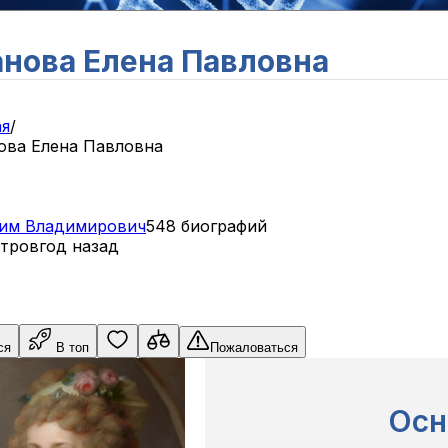
нова Елена Павловна
ая
/
ова Елена Павловна
им
Владимирович
548 биографий
отров
год назад
ся
В топ
Пожаловаться
Осн