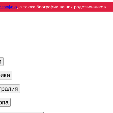
ографию
, а также биографии ваших родственников — 
я
ика
тралия
опа