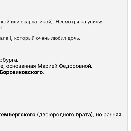
ткой или скарлатиной). Несмотря на усилия
ет
.
вла I, который очень любил дочь.
рбурга.
е, основанная Марией Фёдоровной.
Боровиковского
.
тембергского
(двоюродного брата), но ранняя