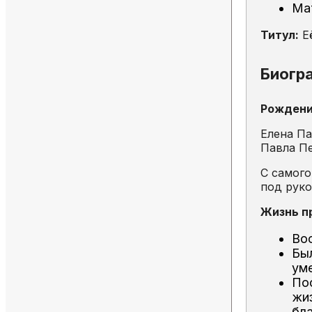
Ма
Титул:
Её
Биогр
Рождени
Елена П
Павла Пе
С самого
под рук
Жизнь п
Во
Бы
ум
Пос
жи
бл