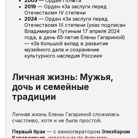
2005
— Орден Почёта
2019
— Орден «За заслуги перед
Отечеством» IV степени
2024
— Орден «За заслуги перед
Отечеством» III степени (указ подписан
Владимиром Путиным 17 апреля 2024
года, в день 65-летия Елены Гагариной)
—
«За большой вклад в развитие
музейного дела и сохранение
культурного наследия России»
Личная жизнь: Мужья,
дочь и семейные
традиции
Личная жизнь Елены Гагариной сложилась
счастливо, хотя и не была простой.
Первый брак
— с кинооператором
Элизбаром
Караваевым
, известным по фильмам