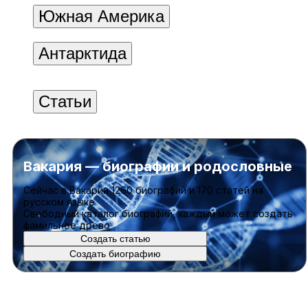
Южная Америка
Антарктида
Статьи
Вакария — биографии и родословные
Cейчас в Вакарии
1260 биографий
и
170 статей
на
русском языке
Свободный каталог биографий, каждый может создать
фамильное древо
Создать статью
Создать биографию