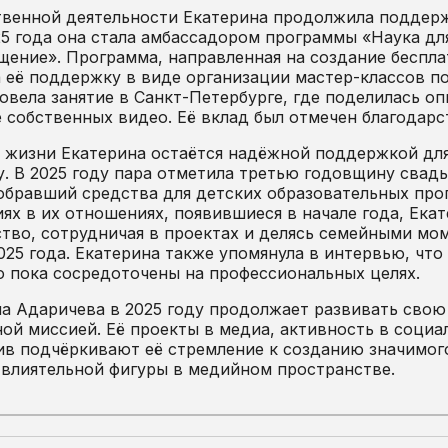
венной деятельности Екатерина продолжила поддерж
5 года она стала амбассадором программы «Наука дл
ение». Программа, направленная на создание беспла
 её поддержку в виде организации мастер-классов п
овела занятие в Санкт-Петербурге, где поделилась 
 собственных видео. Её вклад был отмечен благодар
 жизни Екатерина остаётся надёжной поддержкой для 
у. В 2025 году пара отметила третью годовщину свад
обравший средства для детских образовательных про
ях в их отношениях, появившиеся в начале года, Ек
тво, сотрудничая в проектах и делясь семейными мом
025 года. Екатерина также упомянула в интервью, чт
о пока сосредоточены на профессиональных целях.
а Адаричева в 2025 году продолжает развивать свою 
ой миссией. Её проекты в медиа, активность в соци
в подчёркивают её стремление к созданию значимог
 влиятельной фигуры в медийном пространстве.