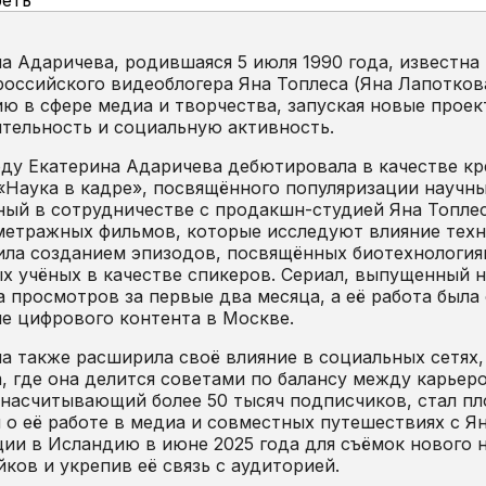
еть
а Адаричева, родившаяся 5 июля 1990 года, известна 
российского видеоблогера Яна Топлеса (Яна Лапоткова
ю в сфере медиа и творчества, запуская новые прое
тельность и социальную активность.
оду Екатерина Адаричева дебютировала в качестве к
«Наука в кадре», посвящённого популяризации научн
ый в сотрудничестве с продакшн-студией Яна Топлес
етражных фильмов, которые исследуют влияние техн
ла созданием эпизодов, посвящённых биотехнологиям
х учёных в качестве спикеров. Сериал, выпущенный н
 просмотров за первые два месяца, а её работа была
е цифрового контента в Москве.
а также расширила своё влияние в социальных сетях,
m, где она делится советами по балансу между карьеро
 насчитывающий более 50 тысяч подписчиков, стал п
 о её работе в медиа и совместных путешествиях с Я
ии в Исландию в июне 2025 года для съёмок нового н
йков и укрепив её связь с аудиторией.