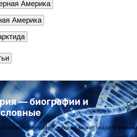
ерная Америка
ая Америка
арктида
тьи
рия — биографии и
Cей
ословные
рус
ый каталог биографий, каждый может создать фамиль