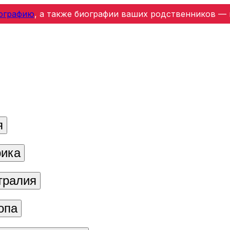
ографию
, а также биографии ваших родственников — 
я
ика
тралия
опа