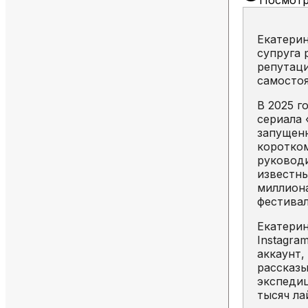
Посмотр
Екатерин
супруга 
репутаци
самостоя
В 2025 г
сериала 
запущенн
коротком
руководи
известны
миллиона
фестивал
Екатерин
Instagra
аккаунт,
рассказы
экспедиц
тысяч ла