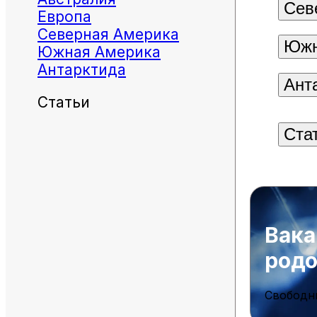
Сев
Европа
Северная Америка
Южн
Южная Америка
Антарктида
Ант
Статьи
Ста
Вака
род
Свободн