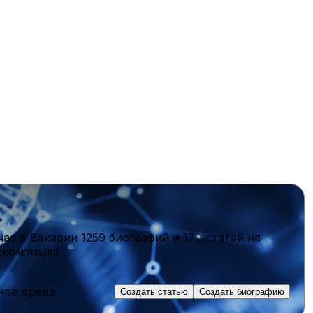
час в Вакарии
1259 биографий
и
170 статей
на
ском языке
ное древо
Создать статью
Создать биографию