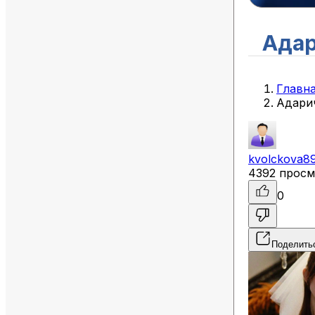
Адар
Главн
Адари
kvolckova8
4392 просм
0
Поделить