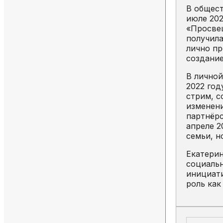
В общест
июле 202
«Просвещ
получила
лично пр
создание
В личной
2022 год
стрим, с
изменени
партнёрс
апреле 2
семьи, н
Екатерин
социальн
инициати
роль как