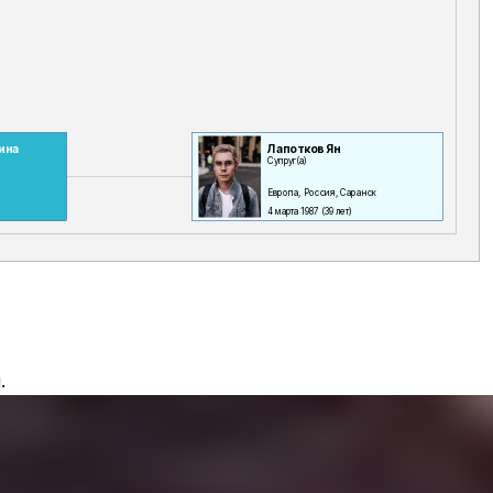
ина
Лапотков Ян
Супруг(а)
Европа, Россия, Саранск
4 марта 1987
(39 лет)
.