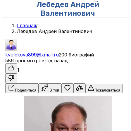
Лебедев Андрей
Валентинович
Главная
/
Лебедев Андрей Валентинович
kvolckova899@xmail.ru
200 биографий
586 просмотров
год назад
1
Поделиться
В топ
Пожаловаться