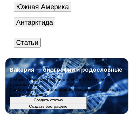
Южная Америка
Антарктида
Статьи
Вакария — биографии и родословные
Cейчас в Вакарии
1259 биографий
и
170 статей
на
русском языке
Свободный каталог биографий, каждый может создать
фамильное древо
Создать статью
Создать биографию