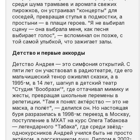
среди шума трамваев и аромата свежих
пирожков, он устраивал "концерты" для
соседей, превращая стулья в подмостки, а
простыни — в плащи героев. "Я не выбирал
сцену — она выбрала меня, как песня
выбирает голос", — вспоминал он позже, с
той самой улыбкой, что зажигает залы.
Детство и первые аккорды
Детство Андрея — это симфония открытий. С
пяти лет он участвовал в радиотеатре, где его
мальчишеский тенор оживлял сказки, а в
1995-м, в 14 лет, шагнул в детский театр
"Студия 'Вообрази'", где оттачивал мимику и
жесты, превращая школьные перемены в
репетиции. "Там я понял: актёрство — это не
маска, а полёт", — делился он. Но настоящая
буря разразилась в 1998-м: переезд в Москву,
поступление в МХАТ на курс Олега Табакова
— легендарного "Табака", где среди звёзд-
однокурсников Андрей учился быть не просто
актёром, а рассказчиком душ. Диплом в 2002-