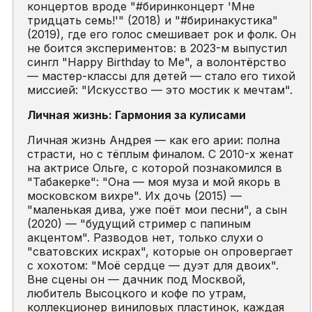
концертов вроде "#биринконцерт 'Мне
тридцать семь!'" (2018) и "#биринакустика"
(2019), где его голос смешивает рок и фолк. Он
не боится экспериментов: в 2023-м выпустил
сингл "Happy Birthday to Me", а волонтёрство
— мастер-классы для детей — стало его тихой
миссией: "Искусство — это мостик к мечтам".
Личная жизнь: Гармония за кулисами
Личная жизнь Андрея — как его арии: полна
страсти, но с тёплым финалом. С 2010-х женат
на актрисе Ольге, с которой познакомился в
"Табакерке": "Она — моя муза и мой якорь в
московском вихре". Их дочь (2015) —
"маленькая дива, уже поёт мои песни", а сын
(2020) — "будущий стример с папиным
акцентом". Разводов нет, только слухи о
"сватовских искрах", которые он опровергает
с хохотом: "Моё сердце — дуэт для двоих".
Вне сцены он — дачник под Москвой,
любитель Высоцкого и кофе по утрам,
коллекционер виниловых пластинок, каждая