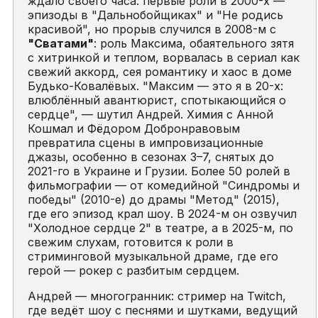
ждало своего часа: первые роли в 2000-х —
эпизоды в "Дальнобойщиках" и "Не родись
красивой", но прорыв случился в 2008-м с
"Сватами"
: роль Максима, обаятельного зятя
с хитринкой и теплом, ворвалась в сериал как
свежий аккорд, сея романтику и хаос в доме
Будько-Ковалёвых. "Максим — это я в 20-х:
влюблённый авантюрист, спотыкающийся о
сердце", — шутил Андрей. Химия с Анной
Кошмал и Фёдором Добронравовым
превратила сцены в импровизационные
джазы, особенно в сезонах 3–7, снятых до
2021-го в Украине и Грузии. Более 50 ролей в
фильмографии — от комедийной "Синдромы и
победы" (2010-е) до драмы "Метод" (2015),
где его эпизод крал шоу. В 2024-м он озвучил
"Холодное сердце 2" в театре, а в 2025-м, по
свежим слухам, готовится к роли в
стриминговой музыкальной драме, где его
герой — рокер с разбитым сердцем.
Андрей — многогранник: стример на Twitch,
где ведёт шоу с песнями и шутками, ведущий