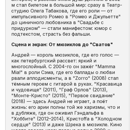
м стал билетом в большой мир: сразу в Театр-
студию Олега Табакова, где его роли — от
импульсивного Ромео в "Ромео и Джульетте"
до циничного любовника в "Свадьбе с
придурком" — стали манифестом: юмор с
подтекстом, страсть без фальши.
Сцена и экран: От мюзиклов до "Сватов"
Андрей — король мюзиклов, где его голос —
как петербургский рассвет: яркий и
многослойный. С 2004-го он зажёг "Mamma
Mia!" в роли Сэма, где его баллады о любви
рвали аплодисменты, а в "Zorro" (2008) стал
тёмным героем с гитарой в руках. "Красавица
и чудовище" (2011), "Граф Орлов" (2013),
"Монте-Кристо" (2015), "Первое свидание"
(2018) — здесь Андрей не играет, а поёт
жизнь: его арии полны той же харизмы, что и
в дубляже, где он оживил Гэндальфа в
"Хоббите" (2012–2014), Кристoffа в "Холодном
сердце" (2013) и даже Шрека в мюзикле. Кино