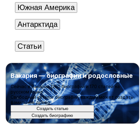
Южная Америка
Антарктида
Статьи
Вакария — биографии и родословные
Cейчас в Вакарии
1260 биографий
и
170 статей
на
русском языке
Свободный каталог биографий, каждый может создать
фамильное древо
Создать статью
Создать биографию