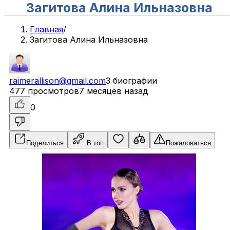
Загитова Алина Ильназовна
Главная
/
Загитова Алина Ильназовна
raimerallison@gmail.com
3 биографии
477 просмотров
7 месяцев назад
0
Поделиться
В топ
Пожаловаться