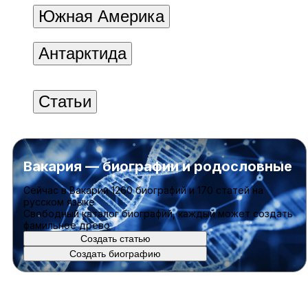
Южная Америка
Антарктида
Статьи
Вакария — биографии и родословные
Cейчас в Вакарии
1260 биографий
и
170 статей
на
русском языке
Свободный каталог биографий, каждый может создать
фамильное древо
Создать статью
Создать биографию