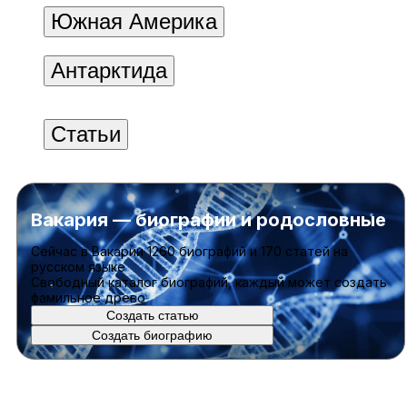
Южная Америка
Антарктида
Статьи
Вакария — биографии и родословные
Cейчас в Вакарии
1260 биографий
и
170 статей
на
русском языке
Свободный каталог биографий, каждый может создать
фамильное древо
Создать статью
Создать биографию