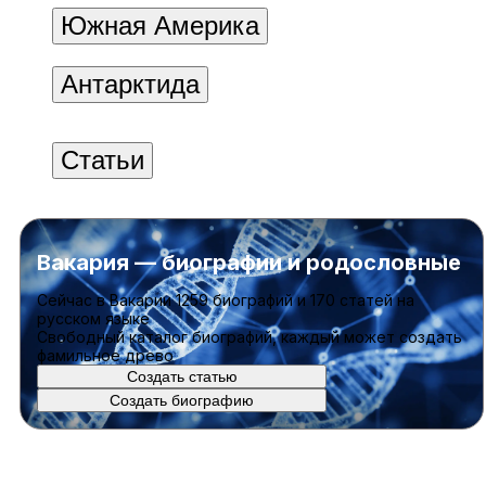
Южная Америка
Антарктида
Статьи
Вакария — биографии и родословные
Cейчас в Вакарии
1259 биографий
и
170 статей
на
русском языке
Свободный каталог биографий, каждый может создать
фамильное древо
Создать статью
Создать биографию