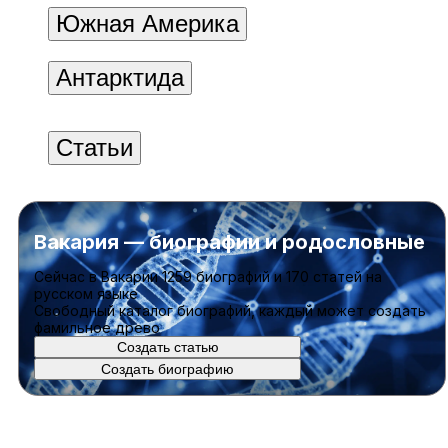
Южная Америка
Антарктида
Статьи
Вакария — биографии и родословные
Cейчас в Вакарии
1259 биографий
и
170 статей
на
русском языке
Свободный каталог биографий, каждый может создать
фамильное древо
Создать статью
Создать биографию