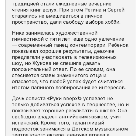
традицией стали ежедневные вечерние
чтения книг вслух. При этом Регина и Сергей
старались не вмешиваться в личное
пространство, дали свободу выбора хобби.
Ника занималась художественной
гимнастикой с пяти лет, еще одно увлечение
— современный танец контемпорари. Ребенок
показывал хорошие результаты, девочке
предлагали участвовать в телевизионных
шоу, но Жукова не спешила давать
положительный ответ. По ее словам, она
стесняется славы знаменитого отца и
опасается, что любой успех будет считаться
итогом папиного лоббирования ее интересов.
Дочь солиста «Руки вверх!» успевает не
только добиваться успехов в творчестве, но и
показывает хорошие результаты в школе. Она
свободно владеет английским языком, учит
испанский. Кроме того, талантливый
подросток занимался в Детском музыкальном
театре юного актера, девочка играла в