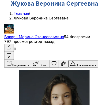
Жукова Вероника Сергеевна
Главная
/
Жукова Вероника Сергеевна
Вакарь
Марина
Станиславовна
54 биографии
797 просмотров
год назад
0
Поделиться
В топ
Пожаловаться