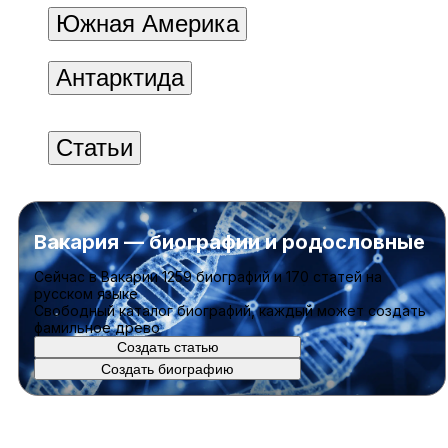
Южная Америка
Антарктида
Статьи
Вакария — биографии и родословные
Cейчас в Вакарии
1259 биографий
и
170 статей
на
русском языке
Свободный каталог биографий, каждый может создать
фамильное древо
Создать статью
Создать биографию