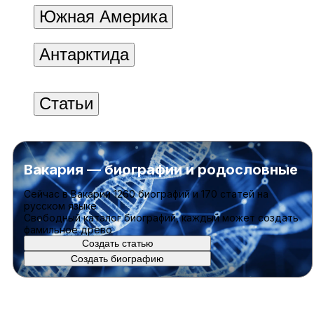
Южная Америка
Антарктида
Статьи
Вакария — биографии и родословные
Cейчас в Вакарии
1260 биографий
и
170 статей
на
русском языке
Свободный каталог биографий, каждый может создать
фамильное древо
Создать статью
Создать биографию