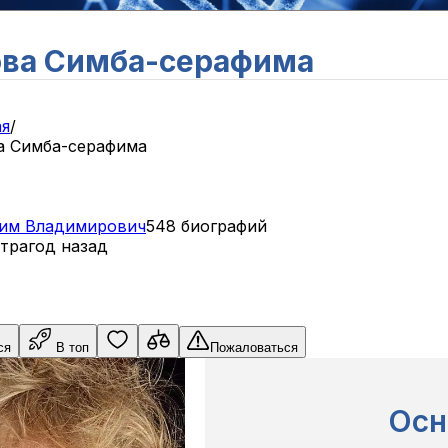
ва Симба-серафима
ая
/
а Симба-серафима
им
Владимирович
548 биографий
тра
год назад
ся
В топ
Пожаловаться
Осн