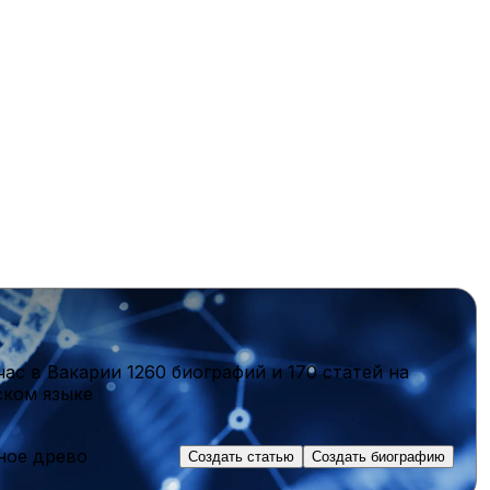
час в Вакарии
1260 биографий
и
170 статей
на
ском языке
ное древо
Создать статью
Создать биографию