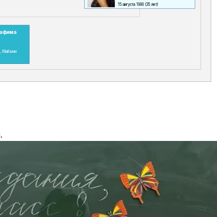
15 августа 1990
(35 лет)
рафима
, Майами
.