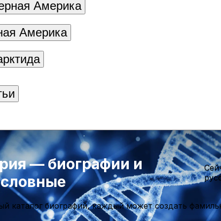
ерная Америка
ая Америка
арктида
тьи
рия — биографии и
Cей
ословные
рус
ый каталог биографий, каждый может создать фамиль