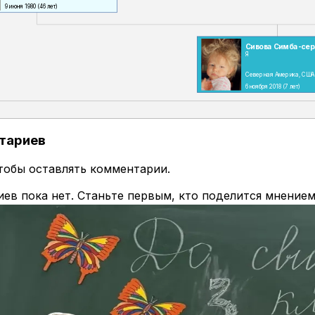
9 июня 1980
(46 лет)
Сивова Симба-се
Я
Северная Америка, США
6 ноября 2018
(7 лет)
тариев
чтобы оставлять комментарии.
ев пока нет. Станьте первым, кто поделится мнением