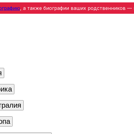
ографию
, а также биографии ваших родственников — 
я
ика
тралия
опа