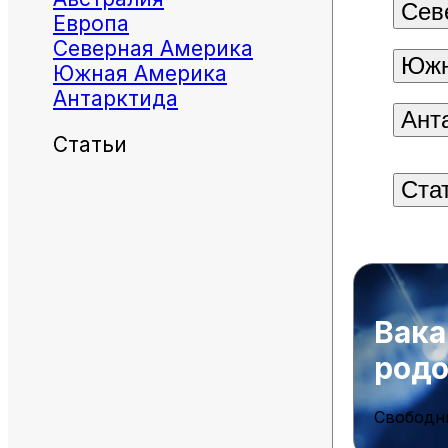
Сев
Европа
Северная Америка
Южн
Южная Америка
Антарктида
Ант
Статьи
Ста
Вака
род
Свободн