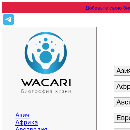
Добавьте свою би
Ази
Афр
Авс
Азия
Евр
Африка
Австралия