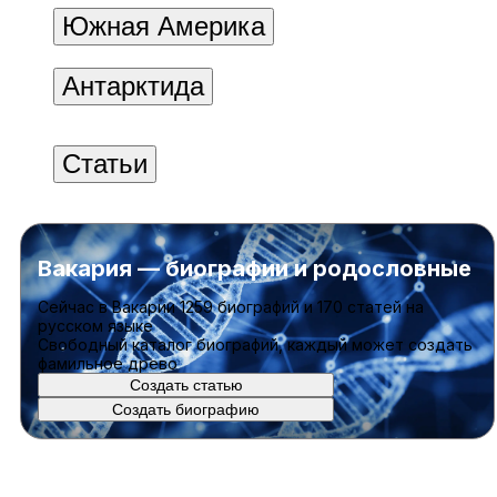
Южная Америка
Антарктида
Статьи
Вакария — биографии и родословные
Cейчас в Вакарии
1259 биографий
и
170 статей
на
русском языке
Свободный каталог биографий, каждый может создать
фамильное древо
Создать статью
Создать биографию