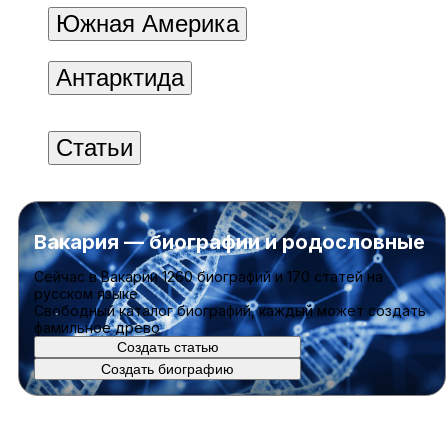
Южная Америка
Антарктида
Статьи
Вакария — биографии и родословные
Cейчас в Вакарии
1260 биографий
и
170 статей
на
русском языке
Свободный каталог биографий, каждый может создать
фамильное древо
Создать статью
Создать биографию