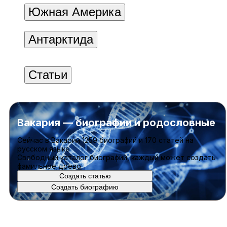
Южная Америка
Антарктида
Статьи
Вакария — биографии и родословные
Cейчас в Вакарии
1259 биографий
и
170 статей
на
русском языке
Свободный каталог биографий, каждый может создать
фамильное древо
Создать статью
Создать биографию