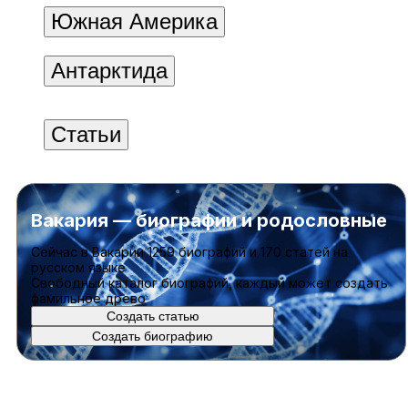
Южная Америка
Антарктида
Статьи
Вакария — биографии и родословные
Cейчас в Вакарии
1259 биографий
и
170 статей
на
русском языке
Свободный каталог биографий, каждый может создать
фамильное древо
Создать статью
Создать биографию