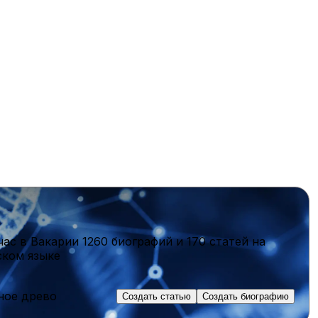
час в Вакарии
1260 биографий
и
170 статей
на
ском языке
ное древо
Создать статью
Создать биографию