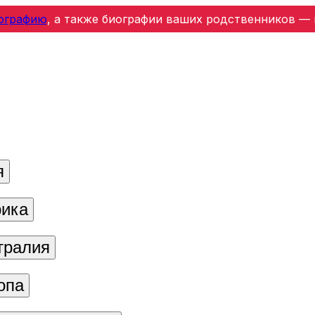
ографию
, а также биографии ваших родственников — 
я
ика
тралия
опа