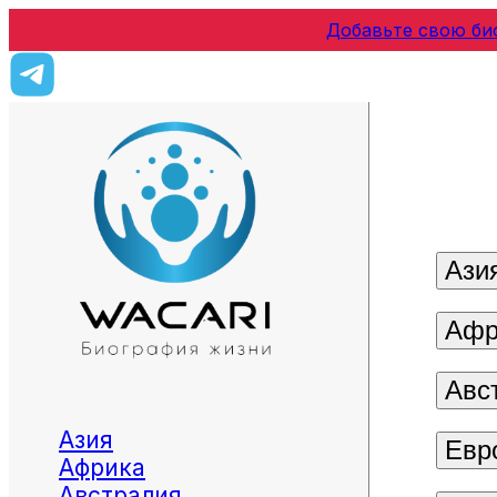
Добавьте свою би
Ази
Афр
Авс
Азия
Евр
Африка
Австралия