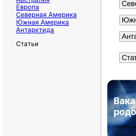
Сев
Европа
Северная Америка
Южн
Южная Америка
Антарктида
Ант
Статьи
Ста
Вака
род
Свободн