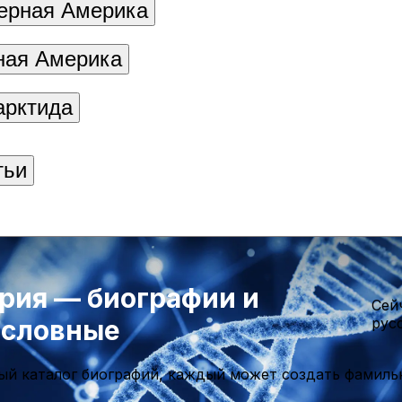
ерная Америка
ая Америка
арктида
тьи
рия — биографии и
Cей
ословные
рус
ый каталог биографий, каждый может создать фамиль