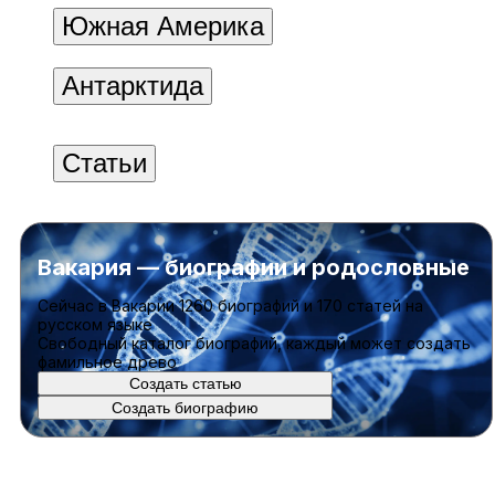
Южная Америка
Антарктида
Статьи
Вакария — биографии и родословные
Cейчас в Вакарии
1260 биографий
и
170 статей
на
русском языке
Свободный каталог биографий, каждый может создать
фамильное древо
Создать статью
Создать биографию