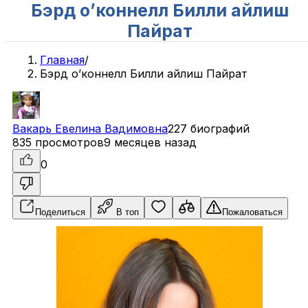
Бэрд о’коннелл Билли айлиш
Пайрат
Главная
/
Бэрд о’коннелл Билли айлиш Пайрат
Вакарь
Евелина
Вадимовна
227 биографий
835 просмотров
9 месяцев назад
0
Поделиться
В топ
Пожаловаться