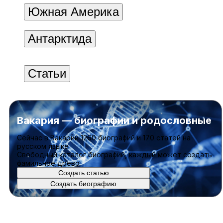
Южная Америка
Антарктида
Статьи
Вакария — биографии и родословные
Cейчас в Вакарии
1260 биографий
и
170 статей
на
русском языке
Свободный каталог биографий, каждый может создать
фамильное древо
Создать статью
Создать биографию