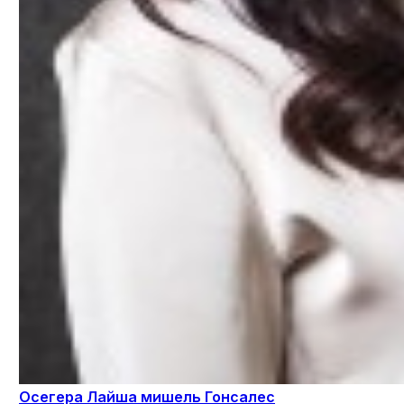
Осегера Лайша мишель Гонсалес