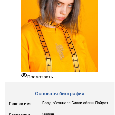
Посмотреть
Основная биография
Бэрд о’коннелл Билли айлиш Пайрат
Полное имя
Эйлиш
Псевдоним