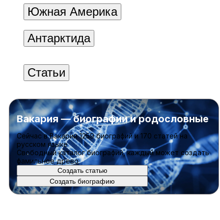
Южная Америка
Антарктида
Статьи
Вакария — биографии и родословные
Cейчас в Вакарии
1259 биографий
и
170 статей
на
русском языке
Свободный каталог биографий, каждый может создать
фамильное древо
Создать статью
Создать биографию